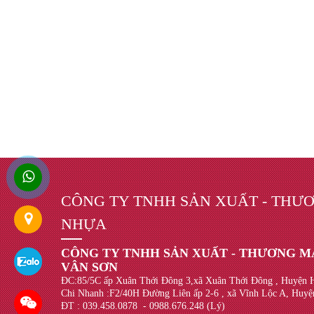
CÔNG TY TNHH SẢN XUẤT - THƯƠ
NHỰA
CÔNG TY TNHH SẢN XUẤT - THƯƠNG MẠ
VÂN SƠN
ĐC:85/5C ấp Xuân Thới Đông 3,xã Xuân Thới Đông , Huyệ
Chi Nhanh :F2/40H Đường Liên ấp 2-6 , xã Vĩnh Lộc A, Hu
ĐT : 039.458.0878 - 0988.676.248 (Lý)