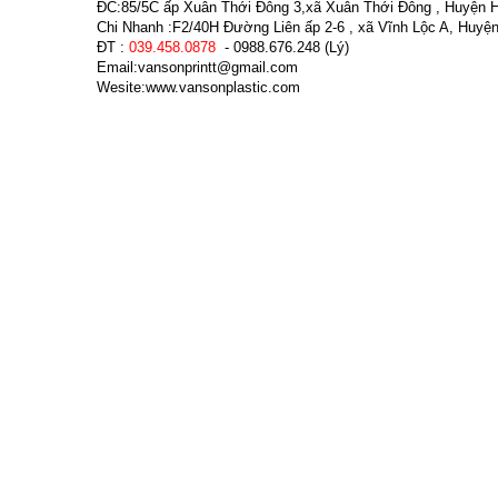
ĐC:85/5C ấp Xuân Thới Đông 3,xã Xuân Thới Đông , Huyện
Chi Nhanh :F2/40H Đường Liên ấp 2-6 , xã Vĩnh Lộc A, Huy
ĐT :
039.458.0878
- 0988.676.248 (Lý)
Email:vansonprintt@gmail.com
Wesite:www.vansonplastic.com