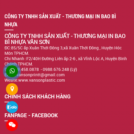
CÔNG TY TNHH SẢN XUẤT - THƯƠNG MẠI IN BAO BÌ
NHỰA
CÔNG TY TNHH SẢN XUẤT - THƯƠNG MẠI IN BAO
BÌ NHỰA VÂN SƠN
ĐC:85/5C ấp Xuân Thới Đông 3,xã Xuân Thới Đông , Huyện Hóc
Môn TPHCM.
Chi Nhanh :F2/40H Đường Liên ấp 2-6 , xã Vĩnh Lộc A, Huyện Bình
Chánh TPHCM.
ĐT : 039.458.0878 - 0988.676.248 (Lý)
Email:vansonprintt@gmail.com
Wesite:www.vansonplastic.com
CHÍNH SÁCH KHÁCH HÀNG
FANPAGE - FACEBOOK