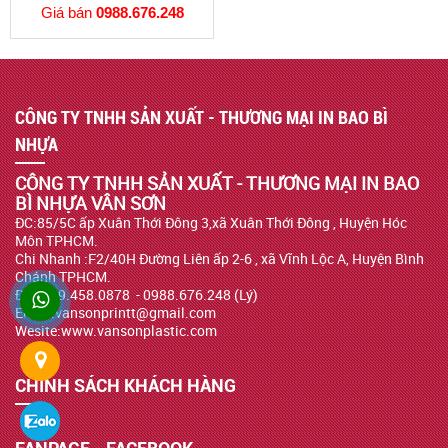
Giá bán
0988.676.248
CÔNG TY TNHH SẢN XUẤT - THƯƠNG MẠI IN BAO BÌ
NHỰA
CÔNG TY TNHH SẢN XUẤT - THƯƠNG MẠI IN BAO
BÌ NHỰA VÂN SƠN
ĐC:85/5C ấp Xuân Thới Đông 3,xã Xuân Thới Đông , Huyện Hóc
Môn TPHCM.
Chi Nhanh :F2/40H Đường Liên ấp 2-6 , xã Vĩnh Lộc A, Huyện Bình
Chánh TPHCM.
ĐT : 039.458.0878 - 0988.676.248 (Lý)
Email:vansonprintt@gmail.com
Wesite:www.vansonplastic.com
CHÍNH SÁCH KHÁCH HÀNG