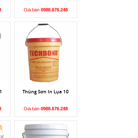
8
Giá bán
0988.676.248
1
Thùng Sơn In Lụa 10
8
Giá bán
0988.676.248