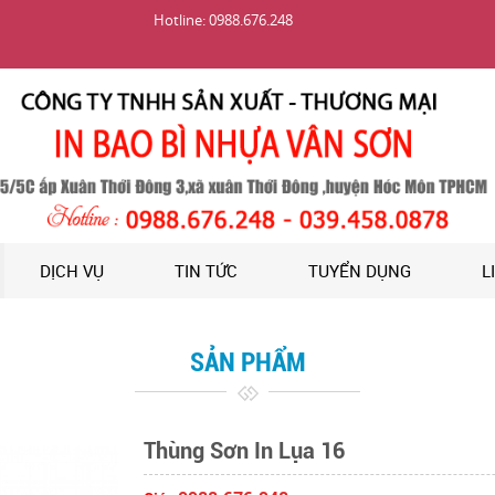
Hotline: 0988.676.248
DỊCH VỤ
TIN TỨC
TUYỂN DỤNG
L
SẢN PHẨM
Thùng Sơn In Lụa 16