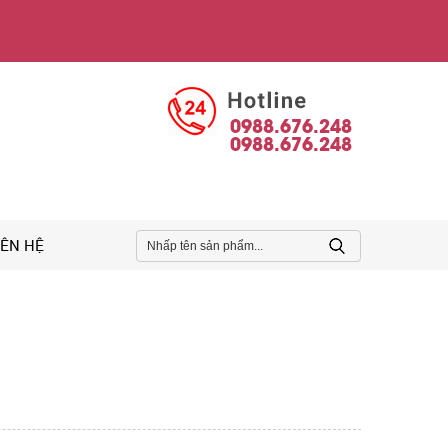
0988.676.248
0988.676.248
IÊN HỆ