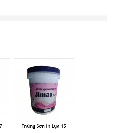
7
Thùng Sơn In Lụa 15