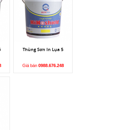
6
Thùng Sơn In Lụa 5
8
Giá bán
0988.676.248