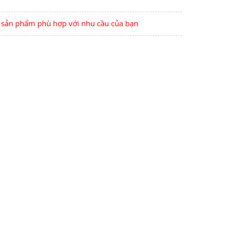
ọn sản phẩm phù hợp với nhu cầu của bạn