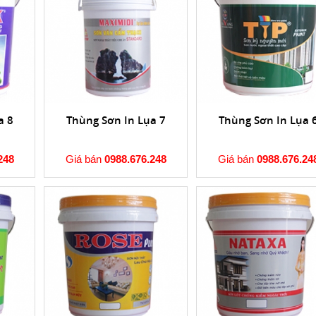
a 8
Thùng Sơn In Lụa 7
Thùng Sơn In Lụa 
248
Giá bán
0988.676.248
Giá bán
0988.676.24